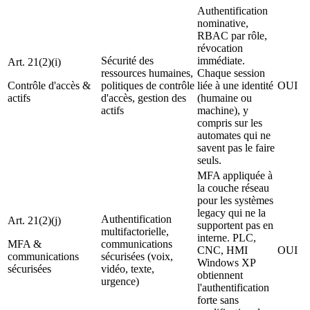
Authentification
nominative,
RBAC par rôle,
révocation
Sécurité des
immédiate.
Art. 21(2)(i)
ressources humaines,
Chaque session
Contrôle d'accès &
politiques de contrôle
liée à une identité
OUI
actifs
d'accès, gestion des
(humaine ou
actifs
machine), y
compris sur les
automates qui ne
savent pas le faire
seuls.
MFA appliquée à
la couche réseau
pour les systèmes
legacy qui ne la
Authentification
Art. 21(2)(j)
supportent pas en
multifactorielle,
interne. PLC,
MFA &
communications
CNC, HMI
OUI
communications
sécurisées (voix,
Windows XP
sécurisées
vidéo, texte,
obtiennent
urgence)
l'authentification
forte sans