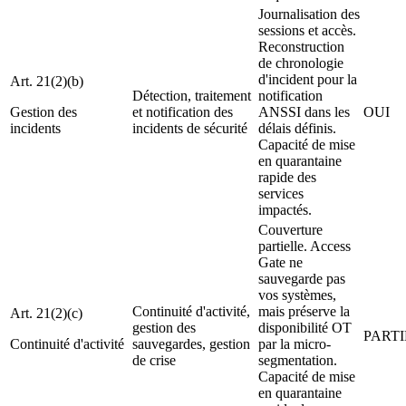
Journalisation des
sessions et accès.
Reconstruction
de chronologie
d'incident pour la
Art. 21(2)(b)
Détection, traitement
notification
Gestion des
et notification des
ANSSI dans les
OUI
incidents
incidents de sécurité
délais définis.
Capacité de mise
en quarantaine
rapide des
services
impactés.
Couverture
partielle. Access
Gate ne
sauvegarde pas
vos systèmes,
Continuité d'activité,
mais préserve la
Art. 21(2)(c)
gestion des
disponibilité OT
PARTI
Continuité d'activité
sauvegardes, gestion
par la micro-
de crise
segmentation.
Capacité de mise
en quarantaine