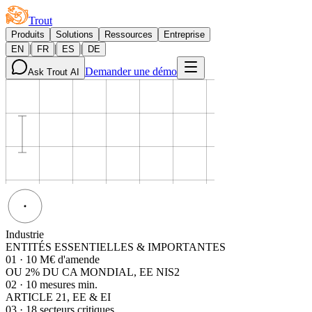
Trout
Produits
Solutions
Ressources
Entreprise
|
|
|
EN
FR
ES
DE
Demander une démo
Ask Trout AI
Industrie
ENTITÉS ESSENTIELLES & IMPORTANTES
01
·
10 M€ d'amende
OU 2% DU CA MONDIAL, EE NIS2
02
·
10 mesures min.
ARTICLE 21, EE & EI
03
·
18 secteurs critiques