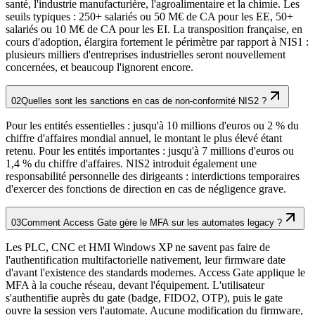
santé, l'industrie manufacturière, l'agroalimentaire et la chimie. Les
seuils typiques : 250+ salariés ou 50 M€ de CA pour les EE, 50+
salariés ou 10 M€ de CA pour les EI. La transposition française, en
cours d'adoption, élargira fortement le périmètre par rapport à NIS1 :
plusieurs milliers d'entreprises industrielles seront nouvellement
concernées, et beaucoup l'ignorent encore.
02
Quelles sont les sanctions en cas de non-conformité NIS2 ?
Pour les entités essentielles : jusqu'à 10 millions d'euros ou 2 % du
chiffre d'affaires mondial annuel, le montant le plus élevé étant
retenu. Pour les entités importantes : jusqu'à 7 millions d'euros ou
1,4 % du chiffre d'affaires. NIS2 introduit également une
responsabilité personnelle des dirigeants : interdictions temporaires
d'exercer des fonctions de direction en cas de négligence grave.
03
Comment Access Gate gère le MFA sur les automates legacy ?
Les PLC, CNC et HMI Windows XP ne savent pas faire de
l'authentification multifactorielle nativement, leur firmware date
d'avant l'existence des standards modernes. Access Gate applique le
MFA à la couche réseau, devant l'équipement. L'utilisateur
s'authentifie auprès du gate (badge, FIDO2, OTP), puis le gate
ouvre la session vers l'automate. Aucune modification du firmware,