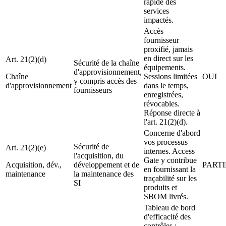
rapide des
services
impactés.
Accès
fournisseur
proxifié, jamais
en direct sur les
Art. 21(2)(d)
Sécurité de la chaîne
équipements.
d'approvisionnement,
Chaîne
Sessions limitées
OUI
y compris accès des
d'approvisionnement
dans le temps,
fournisseurs
enregistrées,
révocables.
Réponse directe à
l'art. 21(2)(d).
Concerne d'abord
vos processus
Sécurité de
Art. 21(2)(e)
internes. Access
l'acquisition, du
Gate y contribue
Acquisition, dév.,
développement et de
PARTI
en fournissant la
maintenance
la maintenance des
traçabilité sur les
SI
produits et
SBOM livrés.
Tableau de bord
d'efficacité des
contrôles :