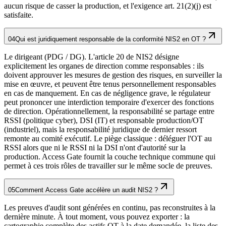
aucun risque de casser la production, et l'exigence art. 21(2)(j) est
satisfaite.
04
Qui est juridiquement responsable de la conformité NIS2 en OT ?
Le dirigeant (PDG / DG). L'article 20 de NIS2 désigne
explicitement les organes de direction comme responsables : ils
doivent approuver les mesures de gestion des risques, en surveiller la
mise en œuvre, et peuvent être tenus personnellement responsables
en cas de manquement. En cas de négligence grave, le régulateur
peut prononcer une interdiction temporaire d'exercer des fonctions
de direction. Opérationnellement, la responsabilité se partage entre
RSSI (politique cyber), DSI (IT) et responsable production/OT
(industriel), mais la responsabilité juridique de dernier ressort
remonte au comité exécutif. Le piège classique : déléguer l'OT au
RSSI alors que ni le RSSI ni la DSI n'ont d'autorité sur la
production. Access Gate fournit la couche technique commune qui
permet à ces trois rôles de travailler sur le même socle de preuves.
05
Comment Access Gate accélère un audit NIS2 ?
Les preuves d'audit sont générées en continu, pas reconstruites à la
dernière minute. À tout moment, vous pouvez exporter : la
cartographie complète des actifs OT à la date demandée, la liste des