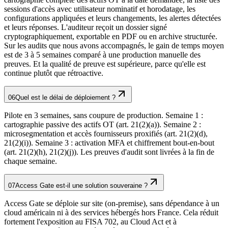
sessions d'accès avec utilisateur nominatif et horodatage, les
configurations appliquées et leurs changements, les alertes détectées
et leurs réponses. L'auditeur reçoit un dossier signé
cryptographiquement, exportable en PDF ou en archive structurée.
Sur les audits que nous avons accompagnés, le gain de temps moyen
est de 3 à 5 semaines comparé à une production manuelle des
preuves. Et la qualité de preuve est supérieure, parce qu'elle est
continue plutôt que rétroactive.
06
Quel est le délai de déploiement ?
Pilote en 3 semaines, sans coupure de production. Semaine 1 :
cartographie passive des actifs OT (art. 21(2)(a)). Semaine 2 :
microsegmentation et accès fournisseurs proxifiés (art. 21(2)(d),
21(2)(i)). Semaine 3 : activation MFA et chiffrement bout-en-bout
(art. 21(2)(h), 21(2)(j)). Les preuves d'audit sont livrées à la fin de
chaque semaine.
07
Access Gate est-il une solution souveraine ?
Access Gate se déploie sur site (on-premise), sans dépendance à un
cloud américain ni à des services hébergés hors France. Cela réduit
fortement l'exposition au FISA 702, au Cloud Act et à