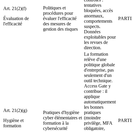
tentatives
Politiques et
Art. 21(2)(f)
bloquées, accès
procédures pour
anormaux,
Évaluation de
évaluer l'efficacité
PARTI
comportements
l'efficacité
des mesures de
suspects.
gestion des risques
Données
exploitables pour
les revues de
direction.
La formation
relève d'une
politique globale
d'entreprise, pas
seulement d'un
outil technique.
Access Gate y
contribue : il
applique
automatiquement
les bonnes
Art. 21(2)(g)
Pratiques d'hygiène
pratiques
cyber élémentaires et
(moindre
Hygiène et
PARTI
formation à la
privilège, MFA
formation
cybersécurité
obligatoire,