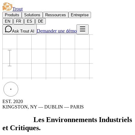
Trout
Produits
Solutions
Ressources
Entreprise
|
|
|
EN
FR
ES
DE
Demander une démo
Ask Trout AI
EST. 2020
KINGSTON, NY — DUBLIN — PARIS
Sécuriser
Les Environnements Industriels
et Critiques.