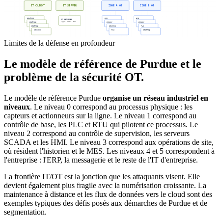
IT CLIENT
IT SERVER
ZONE A OT
ZONE B OT
Desktop
HMI
HMI
IT SERVICES
Apps, SIEM, etc
Desktop
Sensor
Sensor
Desktop
Desktop
PLC
Desktop
PLC
Desktop
Limites de la défense en profondeur
Le modèle de référence de Purdue et le
problème de la sécurité OT.
Le modèle de référence Purdue
organise un réseau industriel en
niveaux
. Le niveau 0 correspond au processus physique : les
capteurs et actionneurs sur la ligne. Le niveau 1 correspond au
contrôle de base, les PLC et RTU qui pilotent ce processus. Le
niveau 2 correspond au contrôle de supervision, les serveurs
SCADA et les HMI. Le niveau 3 correspond aux opérations de site,
où résident l'historien et le MES. Les niveaux 4 et 5 correspondent à
l'entreprise : l'ERP, la messagerie et le reste de l'IT d'entreprise.
La frontière IT/OT est la jonction que les attaquants visent. Elle
devient également plus fragile avec la numérisation croissante. La
maintenance à distance et les flux de données vers le cloud sont des
exemples typiques des défis posés aux démarches de Purdue et de
segmentation.