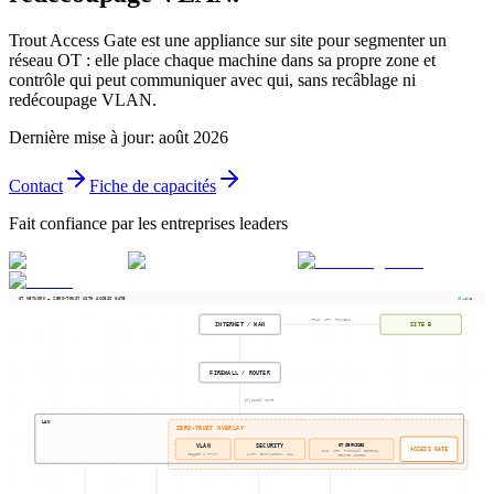
Trout Access Gate est une appliance sur site pour segmenter un
réseau OT : elle place chaque machine dans sa propre zone et
contrôle qui peut communiquer avec qui, sans recâblage ni
redécoupage VLAN.
Dernière mise à jour
:
août 2026
Contact
Fiche de capacités
Fait confiance par les entreprises leaders
OT NETWORK — ZERO-TRUST WITH ACCESS GATE
LIVE
MPLS, APN, TUNNELS
INTERNET / WAN
SITE B
FIREWALL / ROUTER
physical wire
LAN
ZERO-TRUST OVERLAY
OT SERVICES
VLAN
SECURITY
ACCESS GATE
DNS, NTP, Protocol Gateway,
Tagged & Trunk
Auth, Encryption, ACL
Remote Access