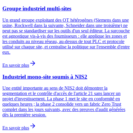
Groupe industriel multi-sites
Un grand groupe exploitant des OT hétérogènes (Siemens dans une
usine, Rockwell dans la suivante, Schneider dans une troisième) ne
peut pas se standardiser sur les outils d'un seul éditeur. La surcouche
est agnostique vis-à-vis des fournisseurs : elle applique les zones et
les conduits au niveau réseau, au-dessus de tout PLC et protocole
utilisé sur chaque site, et centralise la politique sur l'ensemble d'entre
eux.
En savoir plus
Industriel mono-site soumis à NIS2
Une entité importante au sens de NIS2 doit démontrer la
segmentation et le contrôle d'accès de l'article 21 sans lancer un
projet d'investissement. La phase 1 met le site en conformité en
quelques heures ; la phase 2 consolide vers un fabric Zero Trust
complet dans les jours suivants, avec des preuves d'audit générées
dès la première session.
En savoir plus