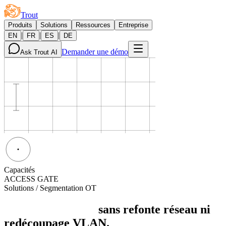
Trout
Produits
Solutions
Ressources
Entreprise
|
|
|
EN
FR
ES
DE
Demander une démo
Ask Trout AI
Capacités
ACCESS GATE
Solutions / Segmentation OT
Segmentation OT
sans refonte réseau ni
redécoupage VLAN.