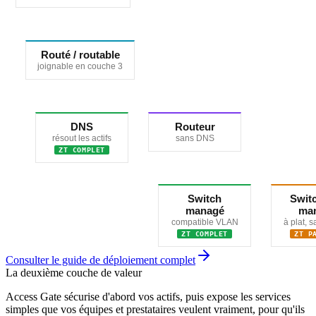
Routé / routable
joignable en couche 3
DNS
Routeur
résout les actifs
sans DNS
ZT COMPLET
Switch
Swit
managé
ma
compatible VLAN
à plat, 
ZT COMPLET
ZT P
Consulter le guide de déploiement complet
La deuxième couche de valeur
Access Gate sécurise d'abord vos actifs, puis expose les services
simples que vos équipes et prestataires veulent vraiment, pour qu'ils