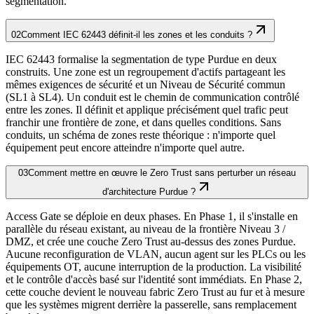
segmentation.
02
Comment IEC 62443 définit-il les zones et les conduits ?
IEC 62443 formalise la segmentation de type Purdue en deux
construits. Une zone est un regroupement d'actifs partageant les
mêmes exigences de sécurité et un Niveau de Sécurité commun
(SL1 à SL4). Un conduit est le chemin de communication contrôlé
entre les zones. Il définit et applique précisément quel trafic peut
franchir une frontière de zone, et dans quelles conditions. Sans
conduits, un schéma de zones reste théorique : n'importe quel
équipement peut encore atteindre n'importe quel autre.
03
Comment mettre en œuvre le Zero Trust sans perturber un réseau
d'architecture Purdue ?
Access Gate se déploie en deux phases. En Phase 1, il s'installe en
parallèle du réseau existant, au niveau de la frontière Niveau 3 /
DMZ, et crée une couche Zero Trust au-dessus des zones Purdue.
Aucune reconfiguration de VLAN, aucun agent sur les PLCs ou les
équipements OT, aucune interruption de la production. La visibilité
et le contrôle d'accès basé sur l'identité sont immédiats. En Phase 2,
cette couche devient le nouveau fabric Zero Trust au fur et à mesure
que les systèmes migrent derrière la passerelle, sans remplacement