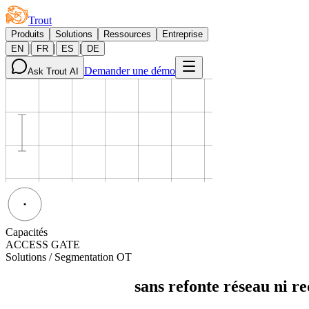
Trout
Produits
Solutions
Ressources
Entreprise
|
|
|
EN
FR
ES
DE
Demander une démo
Ask Trout AI
Capacités
ACCESS GATE
Solutions / Segmentation OT
Segmentation OT
sans refonte réseau ni 