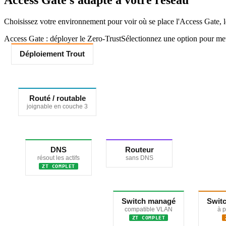
Access Gate s'adapte à votre réseau
Choisissez votre environnement pour voir où se place l'Access Gate, le
Access Gate : déployer le Zero-Trust
Sélectionnez une option pour me
Déploiement Trout
Routé / routable
joignable en couche 3
DNS
Routeur
résout les actifs
sans DNS
ZT COMPLET
Switch managé
Swit
compatible VLAN
à p
ZT COMPLET