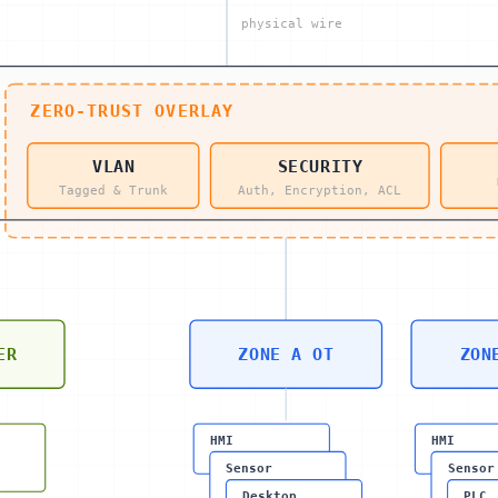
physical wire
ZERO-TRUST OVERLAY
VLAN
SECURITY
Tagged & Trunk
Auth, Encryption, ACL
ER
ZONE A OT
ZON
HMI
HMI
Sensor
Sensor
Desktop
PLC