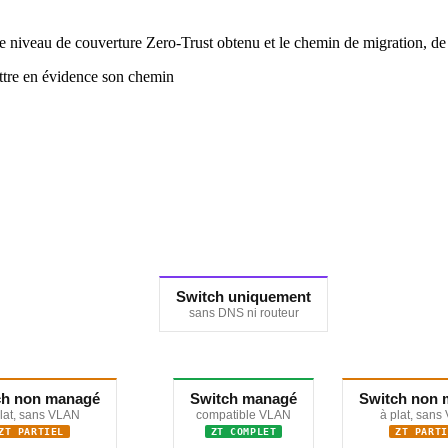
 niveau de couverture Zero-Trust obtenu et le chemin de migration, de l
ttre en évidence son chemin
Switch uniquement
sans DNS ni routeur
ch non managé
Switch managé
Switch non
lat, sans VLAN
compatible VLAN
à plat, sans
ZT PARTIEL
ZT COMPLET
ZT PARTI