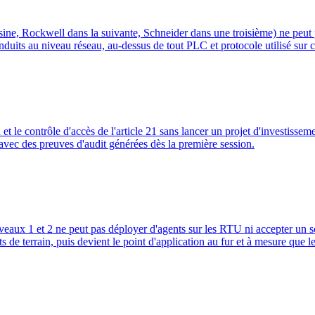
, Rockwell dans la suivante, Schneider dans une troisième) ne peut pas 
nduits au niveau réseau, au-dessus de tout PLC et protocole utilisé sur ch
 le contrôle d'accès de l'article 21 sans lancer un projet d'investissem
 avec des preuves d'audit générées dès la première session.
aux 1 et 2 ne peut pas déployer d'agents sur les RTU ni accepter un sc
de terrain, puis devient le point d'application au fur et à mesure que le