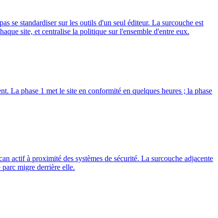
se standardiser sur les outils d'un seul éditeur. La surcouche est
aque site, et centralise la politique sur l'ensemble d'entre eux.
ent. La phase 1 met le site en conformité en quelques heures ; la phase
an actif à proximité des systèmes de sécurité. La surcouche adjacente
 parc migre derrière elle.