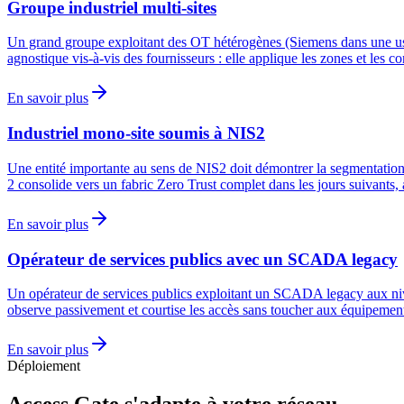
Groupe industriel multi-sites
Un grand groupe exploitant des OT hétérogènes (Siemens dans une usine
agnostique vis-à-vis des fournisseurs : elle applique les zones et les co
En savoir plus
Industriel mono-site soumis à NIS2
Une entité importante au sens de NIS2 doit démontrer la segmentation et
2 consolide vers un fabric Zero Trust complet dans les jours suivants,
En savoir plus
Opérateur de services publics avec un SCADA legacy
Un opérateur de services publics exploitant un SCADA legacy aux nive
observe passivement et courtise les accès sans toucher aux équipements 
En savoir plus
Déploiement