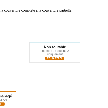
a couverture complète à la couverture partielle.
Non routable
segment de couche 2
uniquement
ZT PARTIEL
 managé
 VLAN
EL