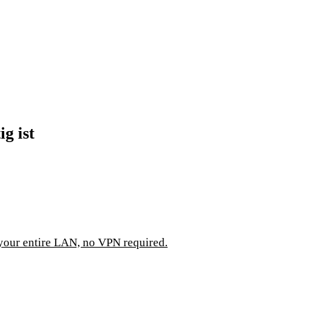
g ist
 your entire LAN, no VPN required.