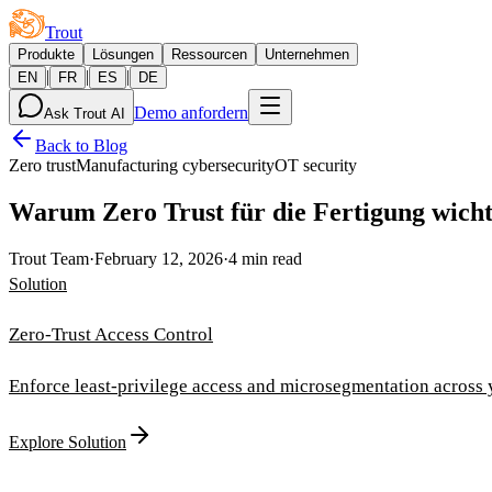
Trout
Produkte
Lösungen
Ressourcen
Unternehmen
|
|
|
EN
FR
ES
DE
Demo anfordern
Ask Trout AI
Back to Blog
Zero trust
Manufacturing cybersecurity
OT security
Warum Zero Trust für die Fertigung wichti
Trout Team
·
February 12, 2026
·
4 min read
Solution
Zero-Trust Access Control
Enforce least-privilege access and microsegmentation across
Explore Solution