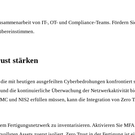
 Zusammenarbeit von IT-, OT- und Compliance-Teams. Fördern S
übereinstimmen.
rust stärken
er, die mit heutigen ausgefeilten Cyberbedrohungen konfrontier
 und die kontinuierliche Überwachung der Netzwerkaktivität bie
MMC und NIS2 erfüllen müssen, kann die Integration von Zero
em Fertigungsnetzwerk zu inventarisieren. Aktivieren Sie MFA 
lsten Assets zuerst isoliert. Zero Trust in der Fertigung ist e