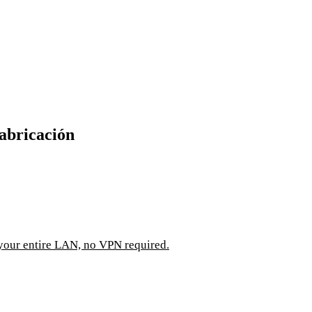
fabricación
 your entire LAN, no VPN required.