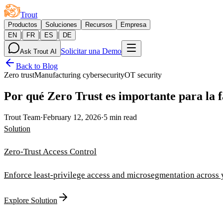
Trout
Productos
Soluciones
Recursos
Empresa
|
|
|
EN
FR
ES
DE
Solicitar una Demo
Ask Trout AI
Back to Blog
Zero trust
Manufacturing cybersecurity
OT security
Por qué Zero Trust es importante para la 
Trout Team
·
February 12, 2026
·
5 min read
Solution
Zero-Trust Access Control
Enforce least-privilege access and microsegmentation across
Explore Solution