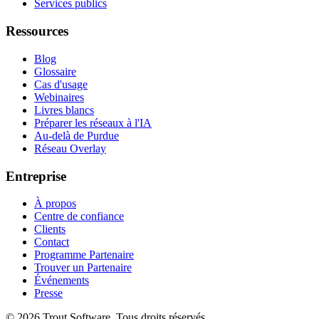
Services publics
Ressources
Blog
Glossaire
Cas d'usage
Webinaires
Livres blancs
Préparer les réseaux à l'IA
Au-delà de Purdue
Réseau Overlay
Entreprise
À propos
Centre de confiance
Clients
Contact
Programme Partenaire
Trouver un Partenaire
Événements
Presse
©
2026
Trout Software.
Tous droits réservés.