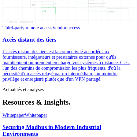
ACCS
TIERS
DES
ACCS
DISTAN
05
NODES —
06
CONNECTIONS
Third-party remote access
Vendor access
Accès distant des tiers
L'accès distant des tiers est la connectivité accordée aux
fournisseurs, intégrateurs et prestataires externes pour qu'ils
maintiennent ou prennent en charge vos systèmes à distance. C'est
l'un des chemins de compromission les plus fréquents, d'où la
nécessité d'un accès relayé par un intermédiaire, au moindre
privilège et enregistré plutôt que d'un VPN partagé.
Actualités et analyses
Resources & Insights.
Whitepaper
Whitepaper
Securing Modbus in Modern Industrial
Environments