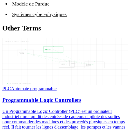
Modèle de Purdue
Systèmes cyber-physiques
Other Terms
PROGRA — LOGIC — CONTRO
PROGRA
PROGRA
LOGIC
LOGIC
CONTRO
05
NODES —
05
CONNECTIONS
PLC
Automate programmable
Programmable Logic Controllers
Un Programmable Logic Controller (PLC) est un ordinateur
industriel durci qui lit des entrées de capteurs et pilote des sorties
pour commander des machines et des procédés physiques en temps
réel. Il fait tourner les lignes d'assemblage, les pompes et les vannes